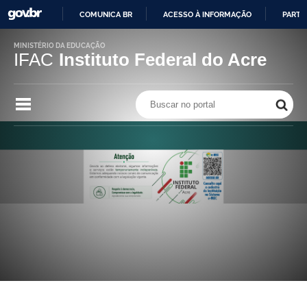
COMUNICA BR
ACESSO À INFORMAÇÃO
PARTI
IR
MINISTÉRIO DA EDUCAÇÃO
PARA
IFAC
Instituto Federal do Acre
O
CONTEÚDO
Buscar no portal
Buscar no portal